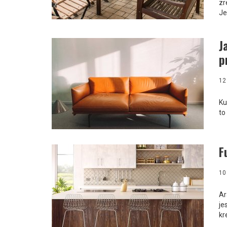
zr
Je
J
p
12
Ku
to
F
10
Ar
je
kr