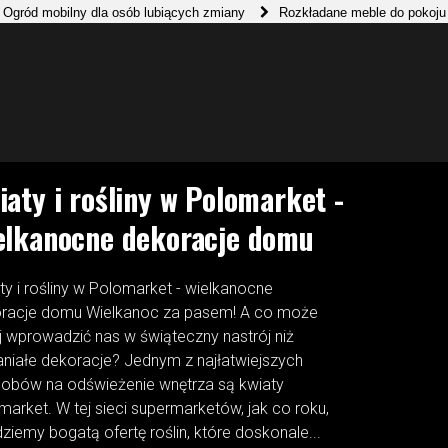
y dla osób lubiących zmiany
Rozkładane meble do pokoju nastolatka
D
iaty i rośliny w Polomarket -
elkanocne dekoracje domu
ty i rośliny w Polomarket - wielkanocne
racje domu Wielkanoc za pasem! A co może
ej wprowadzić nas w świąteczny nastrój niż
niałe dekoracje? Jednym z najłatwiejszych
obów na odświeżenie wnętrza są kwiaty
market. W tej sieci supermarketów, jak co roku,
dziemy bogatą ofertę roślin, które doskonale...