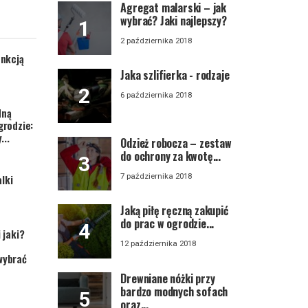
Agregat malarski – jak
wybrać? Jaki najlepszy?
2 października 2018
unkcją
Jaka szlifierka - rodzaje
6 października 2018
dną
grodzie:
...
Odzież robocza – zestaw
do ochrony za kwotę...
7 października 2018
lki
Jaką piłę ręczną zakupić
do prac w ogrodzie...
 jaki?
12 października 2018
wybrać
Drewniane nóżki przy
bardzo modnych sofach
oraz...