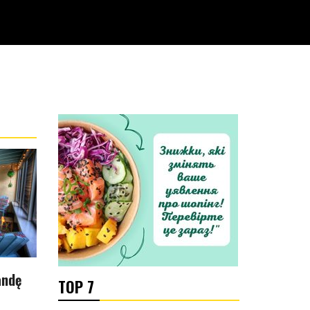
andę
TOP 7