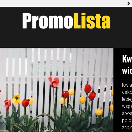
Ogród mobiln
OGRÓ
Kw
wi
Kwia
deko
lepi
wspa
spos
polo
znaj