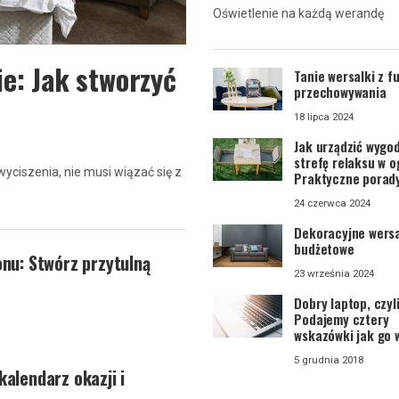
Oświetlenie na każdą werandę
e: Jak stworzyć
Tanie wersalki z f
przechowywania
18 lipca 2024
Jak urządzić wygo
strefę relaksu w o
 wyciszenia, nie musi wiązać się z
Praktyczne porady
24 czerwca 2024
Dekoracyjne wersa
budżetowe
onu: Stwórz przytulną
23 września 2024
Dobry laptop, czyli
Podajemy cztery
wskazówki jak go 
5 grudnia 2018
kalendarz okazji i