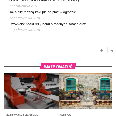
Odzież robocza – zestaw do ochrony za kwotę...
7 października 2018
Jaką piłę ręczną zakupić do prac w ogrodzie...
12 października 2018
Drewniane nóżki przy bardzo modnych sofach oraz...
21 października 2018
WARTO ZOBACZYĆ
NARZĘDZIA I MASZYNY
OGRÓD
M