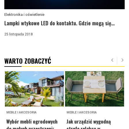
Elektronika i oświetlenie
Lampki wtykowe LED do kontaktu. Gdzie mogą się...
25 listopada 2018
WARTO ZOBACZYĆ
MEBLE I AKCESORIA
MEBLE I AKCESORIA
M
Wybór mebli ogrodowych
Jak urządzić wygodną
C
do małych przestrzeni:
strefę relaksu w