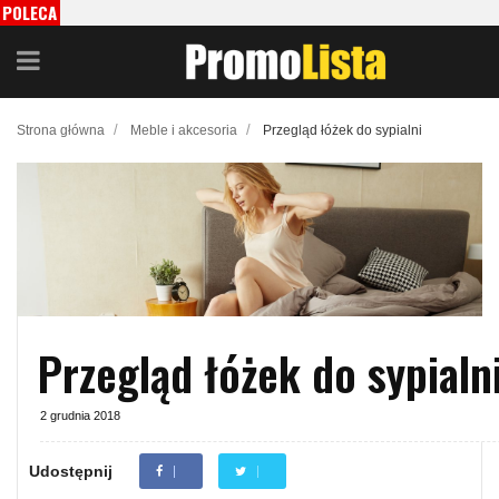
POLECA
MY
/
/
Strona główna
Meble i akcesoria
Przegląd łóżek do sypialni
Przegląd łóżek do sypialn
2 grudnia 2018
Udostępnij