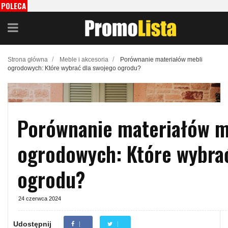
POLECA
MY
/
/
Strona główna
Meble i akcesoria
Porównanie materiałów mebli
ogrodowych: Które wybrać dla swojego ogrodu?
Porównanie materiałów m
ogrodowych: Które wybra
ogrodu?
24 czerwca 2024
Udostępnij