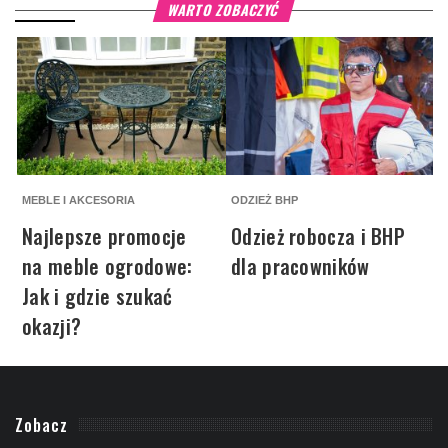
WARTO ZOBACZYĆ
MEBLE I AKCESORIA
ODZIEŻ BHP
M
Najlepsze promocje
Odzież robocza i BHP
na meble ogrodowe:
dla pracowników
Jak i gdzie szukać
okazji?
Zobacz