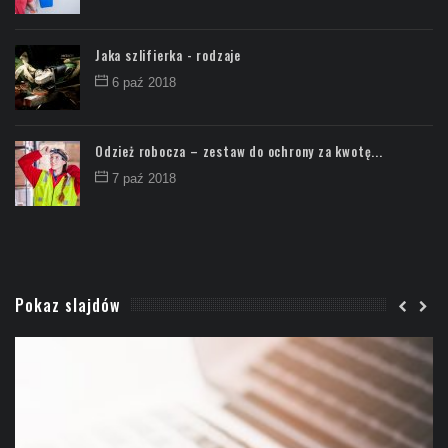
Jaka szlifierka - rodzaje
6 paź 2018
Odzież robocza – zestaw do ochrony za kwotę...
7 paź 2018
Pokaz slajdów